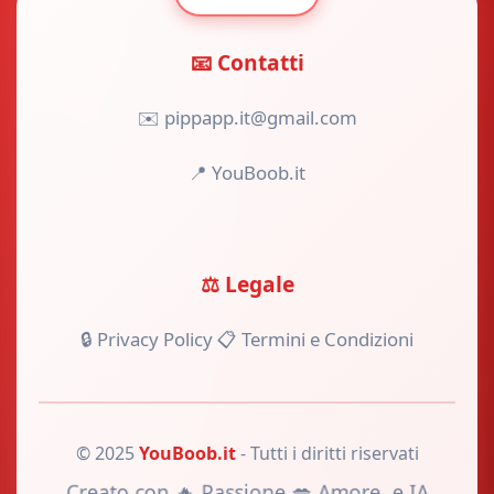
📧 Contatti
✉️ pippapp.it@gmail.com
📍 YouBoob.it
⚖️ Legale
🔒 Privacy Policy
📋 Termini e Condizioni
© 2025
YouBoob.it
- Tutti i diritti riservati
Creato con 🔥 Passione 💋 Amore, e IA