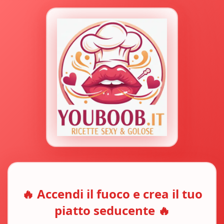
🔥 Accendi il fuoco e crea il tuo
piatto seducente 🔥